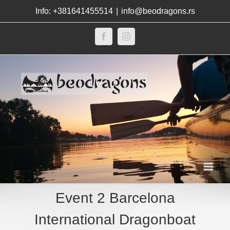
Skip
Info: +381641455514
|
info@beodragons.rs
to
content
Facebook
Instagram
Event 2 Barcelona
International Dragonboat