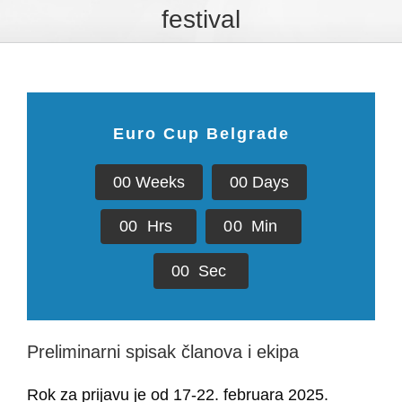
festival
Euro Cup Belgrade
0
0
Weeks
0
0
Days
0
0
Hrs
0
0
Min
0
0
Sec
Preliminarni spisak članova i ekipa
Rok za prijavu je od 17-22. februara 2025.