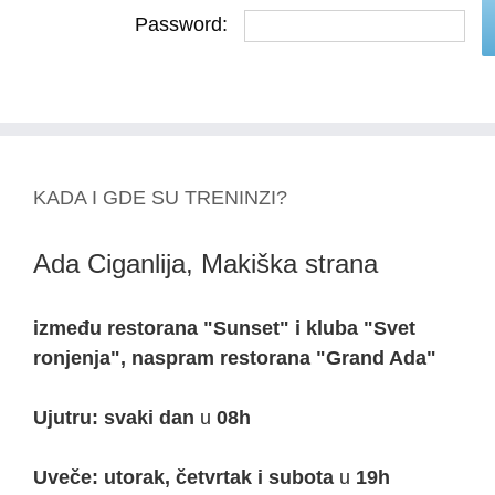
Password:
KADA I GDE SU TRENINZI?
Ada Ciganlija, Makiška strana
između restorana "Sunset" i kluba "Svet
ronjenja", naspram restorana "Grand Ada"
Ujutru: svaki dan
u
08h
Uveče: utorak, četvrtak i subota
u
19h