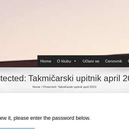
Home
O klubu
Učlani se
Cenovnik
tected: Takmičarski upitnik april 
Home
Protected: Takmičarski upitnik april 2023
iew it, please enter the password below.