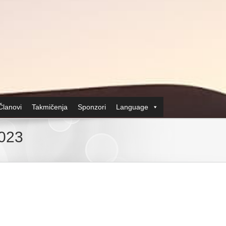
Članovi
Takmičenja
Sponzori
Language
2023