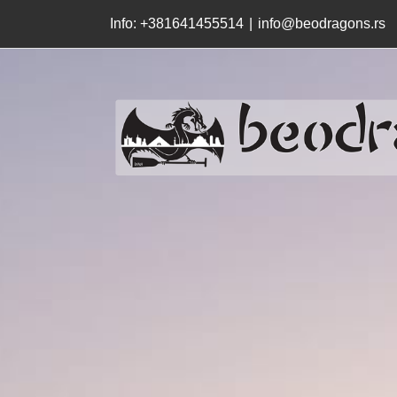
Skip
Info: +381641455514
|
info@beodragons.rs
to
content